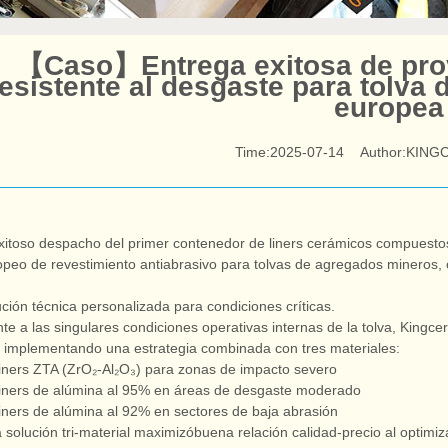
【Caso】Entrega exitosa de proy
resistente al desgaste para tolva
europea
Time:2025-07-14
Author:KING
te al desgaste
exitoso despacho del primer contenedor de liners cerámicos compuestos
opeo de revestimiento antiabrasivo para tolvas de agregados mineros,
ción técnica personalizada para condiciones críticas.
te a las singulares condiciones operativas internas de la tolva, Kingcer
u, implementando una estrategia combinada con tres materiales:
iners ZTA (ZrO₂-Al₂O₃) para zonas de impacto severo
iners de alúmina al 95% en áreas de desgaste moderado
iners de alúmina al 92% en sectores de baja abrasión
 solución tri-material maximizóbuena relación calidad-precio al optim