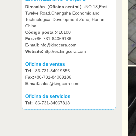
Dirección（Oficina central）:
NO.18,East
Twelve Road,Changsha Economic and
Technological Development Zone, Hunan,
China
Código postal:
410100
Fax:
+86-731-84069186
E-mail:
info@kingcera.com
Website:
http://es.kingcera.com
Oficina de ventas
Tel:
+86-731-84019856
Fax:
+86-731-84069186
E-mail:
sales@kingcera.com
Oficina de servicios
Tel:
+86-731-84067818