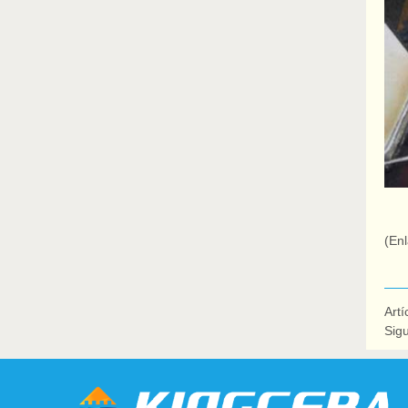
(Enl
Artí
Sigu