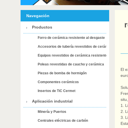
Navegación
Productos
Forro de cerámica resistente al desgaste
Accesorios de tubería revestidos de cerámica resisten
Equipos revestidos de cerámica resistente al desgaste
Poleas revestidas de caucho y cerámica
El 
Piezas de bomba de hormigón
eur
Componentes cerámicos
Solu
Insertos de TiC Cermet
Fren
sit
Aplicación industrial
1.
L
2.
L
Minería y Puertos
3.
L
Centrales eléctricas de carbón
Esta