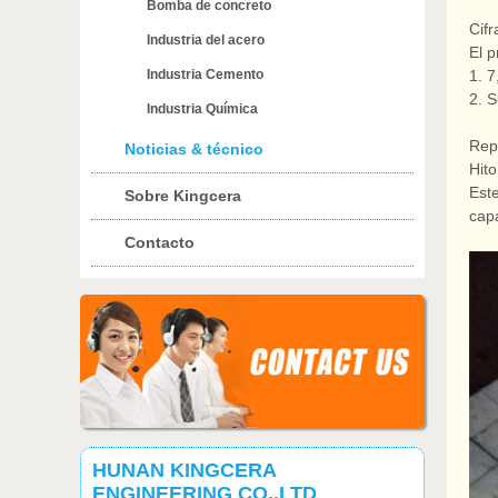
Bomba de concreto
Cif
Industria del acero
El 
Industria Cemento
1.
7
2.
S
Industria Química
Rep
Noticias & técnico
Hito
Este
Sobre Kingcera
cap
Contacto
HUNAN KINGCERA
ENGINEERING CO.,LTD