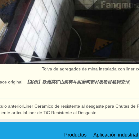
Tolva de agregados de mina instalada con liner c
ace original:
【案例】欧洲某矿山集料斗耐磨陶瓷衬板项目顺利交付
)
culo anterior
Liner Cerámico de resistente al desgaste para Chutes de 
iente artículo
Liner de TiC Resistente al Desgaste
Productos
Aplicación industrial