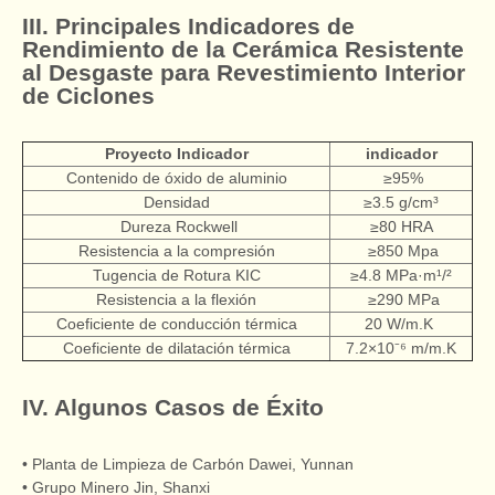
III. Principales Indicadores de
Rendimiento de la Cerámica Resistente
al Desgaste para Revestimiento Interior
de Ciclones
Proyecto Indicador
indicador
Contenido de óxido de aluminio
≥95%
Densidad
≥3.5 g/cm³
Dureza Rockwell
≥80 HRA
Resistencia a la compresión
≥850 Mpa
Tugencia de Rotura KIC
≥4.8 MPa·m¹/²
Resistencia a la flexión
≥290 MPa
Coeficiente de conducción térmica
20 W/m.K
Coeficiente de dilatación térmica
7.2×10⁻⁶ m/m.K
IV. Algunos Casos de Éxito
• Planta de Limpieza de Carbón Dawei, Yunnan
• Grupo Minero Jin, Shanxi